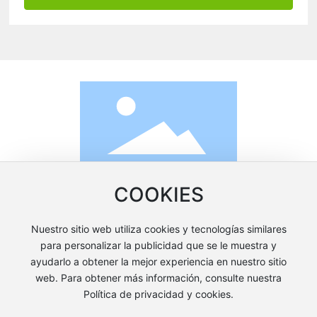
Envíe correo a info@vital-chem.com con preguntas o comentarios
COOKIES
sobre este sitio web.
Copyright (c) desde 1999 VITAL-CHEM ZHUHAI CO.,
Nuestro sitio web utiliza cookies y tecnologías similares
LTD.
Guangdong ICP No. 09099801
Propowered por 300.cn
para personalizar la publicidad que se le muestra y
SEO
ayudarlo a obtener la mejor experiencia en nuestro sitio
Política De Privacidad
web. Para obtener más información, consulte nuestra
Licencia de negocio
Política de privacidad y cookies.