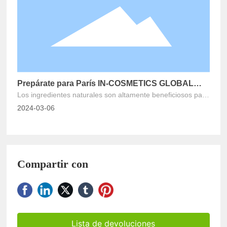
consumidores.
Prepárate para París IN-COSMETICS GLOBAL
Los ingredientes naturales son altamente beneficiosos para
2024
su rutina de cuidado y belleza de la piel.
2024-03-06
Compartir con
Lista de devoluciones